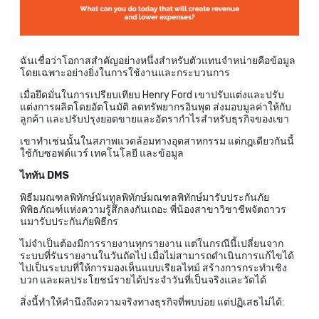
ฉันเชื่อว่าโอกาสสำคัญอย่างหนึ่งสำหรับตัวแทนจำหน่ายคือข้อมูล
โดยเฉพาะอย่างยิ่งในการใช้งานและกระบวนการ
เมื่อยึดมั่นในการเปรียบเทียบ Henry Ford เขาปรับแต่งและปรับ
แต่งการผลิตโดยอัตโนมัติ ลดทรัพยากรอินพุต ส่งมอบมูลค่าให้กับ
ลูกค้า และปรับปรุงยอดขายและอัตรากำไรสำหรับธุรกิจของเขา
เขาทำเช่นนั้นในสภาพแวดล้อมทางอุตสาหกรรม แต่กฎเดียวกันนี้
ใช้กับซอฟต์แวร์ เทคโนโลยี และข้อมูล
ไททัน DMS
พิธีมมณฑลพิทักษ์นันทูลพิทักษ์มณฑลพิทักษ์มารับประกันภัย
พิพิธภัณฑ์แห่งความรู้สึกลงกันเถอะ พี่น้องสาขาวิชาชีพจัตถาวร
นมารับประกันภัยพิธีกร
ไม่จำเป็นต้องมีการรายงานทุกรายงาน แต่ในกรณีนี้เปลี่ยนจาก
ระบบที่รันรายงานในวันถัดไป เมื่อไม่สามารถดำเนินการแก้ไขได้
ไปเป็นระบบที่ให้การมองเห็นแบบเรียลไทม์ สร้างการกระทำเชิง
บวก และผลประโยชน์รายได้ประจำวันที่เป็นจริงและวัดได้
สิ่งนี้ทำให้คำนึงถึงความจริงทางธุรกิจที่พบบ่อย แต่ปฏิเสธไม่ได้: